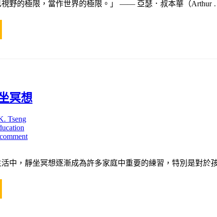
野的極限，當作世界的極限。」 —— 亞瑟．叔本華（Arthur 
坐冥想
K. Tseng
ducation
 comment
生活中，靜坐冥想逐漸成為許多家庭中重要的練習，特別是對於孩