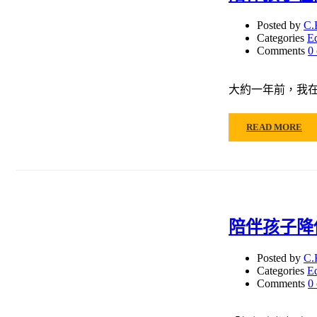
Posted by
C.
Categories
E
Comments
0
大約一年前，我在
READ MORE
陪伴孩子降
Posted by
C.
Categories
E
Comments
0