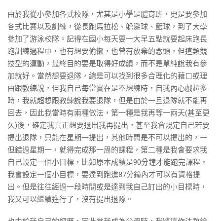
由於我從小參加各式校隊，尤其是小學是體育班，更是要參加
各式比賽以及訓練，從長跑馬拉松、躲避球、籃球，到了大學
參加了游泳校隊。記得在國小每天要一大早五點就要起床跑長
跑訓練過程中，也有想要偷懶，也曾有放棄的念頭，但這類競
技型的運動，最終目的要是取得好成績，而不是單純說我有參
加就好。當然想要退隊，總是可以找到很多合理化的藉口或理
由跟教練說，但我自己每當實在是不想練時，自我內心戲超多
時，我就超想跟教練說我要退隊，但是由於一旦退隊就不能再
回去，因此我當時有兩種做法，第一種是我再等一兩天(甚至更
久)後，確定我真正想要退出我再提出，甚至我會規定自己若要
提出退隊，只能在星期一提出，其他時間是不可以提出的，一
但錯過星期一，就得完成那一周的課程，第二種是我會要求我
自己設定一個小目標，比如原本成績是90分鐘才能跑完課程，
我會設定一個小目標，要達到跑進87分鐘內才可以有資格提
出。但是往往經過一段時間或是達到我自己訂出的小目標時，
我又可以繼續進行了，沒有提出退隊。