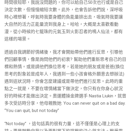
時間很短耶，我說沒問題的，你可以給自己50次也行或是自己
決定次數，但慢慢縮短次數。此外，也會告訴他們說，深呼吸
時心裡想著，呼氣時我要身體的負能量排出去，吸氣時我要讓
大自然的活力正能量流到我身上。哈哈，大概是太喜歡看動
漫，從小時候的七龍珠的元氣玉到火影忍者的鳴人仙法，都有
這樣的場景。
透過自我調節好情緒後，我才會開始帶他們進行反思，引導他
們回顧事情，像是詢問他們的初衷? 幫助他們重新思考自己的目
標和熱情。或是請他們換位思考，若是她的朋友或是爸爸(換位
思考的對象若是成年人，我遇到一些小孩會格外願意去想辦法)
遇到這狀況時，你會怎麼建議或是帶他們進行反思。此時的重
點之一就是，不要在壞情緒當下做決定，你只有在你身心狀況
好的時候才能做出決定。奧運體操金牌選手 Nastia Liukin，就曾
多次受訪時分享，他母親教她: You can never quit on a bad day.
“You can quit, but not today”
“Not today” ，這句話真的很有力量，這不僅僅是心理上的支