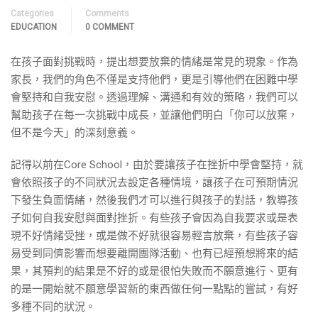
Categories
Comments
EDUCATION
0 COMMENT
在孩子面對挑戰時，提出想要放棄的情緒是常見的現象。作為
家長，我們的角色不僅是支持他們，更是引導他們在困難中學
會堅持和自我安慰。透過理解、溝通和有效的策略，我們可以
幫助孩子在每一次挑戰中成長，並讓他們明白「你可以放棄，
但不是今天」的深刻意義。
記得以前在Core School，由於要讓孩子在挫折中學會堅持，就
會依照孩子的不同狀況去設定各種情境，讓孩子在可預期情況
下發生負面情緒，然後我們才可以進行與孩子的對話，教導孩
子如何自我安慰與面對挫折。有些孩子會因為自我要求或是表
現不好情緒受挫，或是做不好就很容易輕言放棄，有些孩子容
易受到同儕影響而想要離開團隊活動、也有已經預想將來的結
果，其預判的結果是不好的或是很怕失敗而不願意進行、更有
的是一開始就不願意學習新的東西做任何一點點的嘗試，有好
多種不同的狀況。