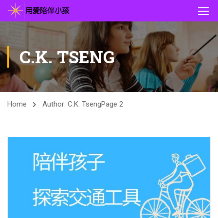
C.K. TSENG
Home
Author: C.K. Tseng
Page 2