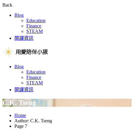
Back
Blog
Education
Finance
STEAM
開課資訊
Blog
Education
Finance
STEAM
開課資訊
C.K. Tseng
Home
Author: C.K. Tseng
Page 7