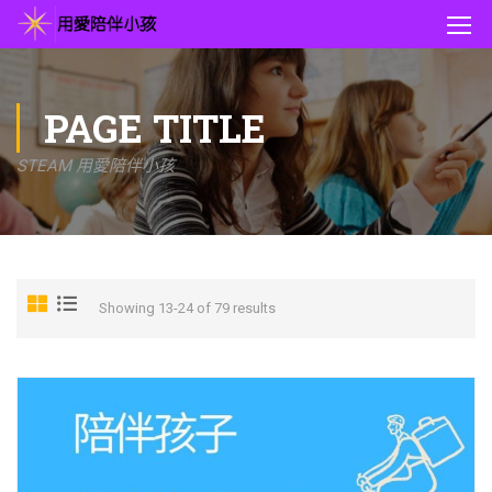
PAGE TITLE
STEAM 用愛陪伴小孩
Showing 13-24 of 79 results