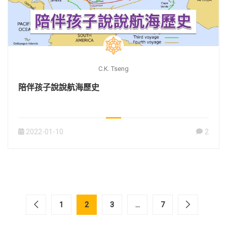
C.K. Tseng
陪伴孩子說說航海歷史
2022-01-10
2
1
2
3
...
7