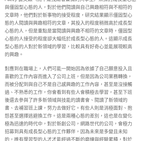
與僵固型心態的人，對於他們閱讀與自己興趣相符與不相符的
文章時，他們對於新事物的接受程度，研究結果顯示僵固型心
態的人閱讀與興趣相符的文章，其投入的程度稍微高於成長型
心態的人，但是重點是當閱讀與興趣不相符的文章時，僵固型
心態的人接受的程度卻大幅低於成長型心態的人。這顯示成長
型心態的人對於新領域的學習，比較具有好奇心並能展現較高
的興趣。
對應到在職場上，人們可能一開始因為依據了自己願意投入且
喜歡的工作內容而進入了公司上班，但是因為公司業務轉換，
而被分配到與自己不是自己感興趣的工作內容，甚至是沒接觸
過、不熟悉的工作，你會看到有些人會積極去學習，甚至下班
後還去參與了許多新領域與技能的讀書會、閱讀了新領域的
書、去補習班上課，努力去做好它。有些人則是消極面對、抱
怨甚至選擇逃避換工作。這是兩種心態的差別，這也是在變化
極為迅速的時代中，對於新創公司，網路世代的公司，會極力
招募到具有成長型心態的工作夥伴，因為未來是多變且未知
的，唯有學習型的人才才能經過不斷的磨練與經驗累積，對於