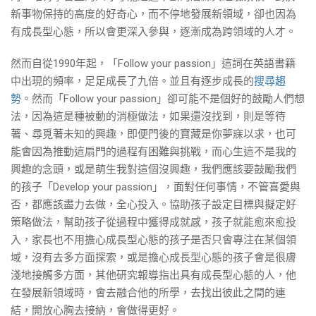
新事物保持的高度的好奇心，而不停地發展新領域，卻也因為
有成長型心態，所以會更深入參與，逐漸成為跨領域的人才。
然而自從1990年起，「Follow your passion」這詞在英語書籍
中出現的頻率，足足成長了九倍。並且有逐步成長的
搜尋趨
勢
。然而「Follow your passion」卻可能不是個好的鼓勵人們想
法，因為這是種被動的消極做法，如果還沒找到，則是等待
著、尋覓著未知的興趣，即便門後的寶藏是你夢寐以求，也可
能會因為推動這扇門的過程有困難與挑戰，而心生這不是我的
興趣的念頭，或是萌生我對這個沒興趣，我們應該要鼓勵我們
的孩子「Develop your passion」，面對任何事情，不管喜愛與
否，都應該盡力去做，全心投入。協助孩子設定目標與擬定好
策略做法，幫助孩子從過程中獲得成就感，孩子就能愈來愈投
入，家長也不用擔心成長型心態的孩子是否只會專注在某個領
域，沒有去多方面探索，或是擔心成長型心態的孩子會是很膚
淺地接觸多方面，其他研究報導指出具有成長型心態的人，他
在發展新領域時，會去融合他的所學，去找出彼此之間的連
結，開放心胸去接納，會做得更好。