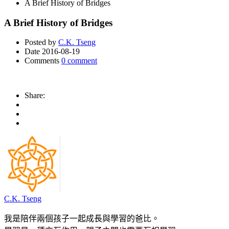
A Brief History of Bridges
A Brief History of Bridges
Posted by
C.K. Tseng
Date
2016-08-19
Comments
0 comment
Share:
C.K. Tseng
我是陪伴兩個孩子一起成長與學習的爸比。