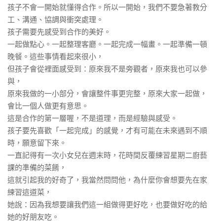
孩子不會一開始就懂得合作。所以一開始，我們不要急著教分
工、溝通、協調與衝突處理。
孩子需要先感受到合作的美好。
一起做點心。一起整理客廳。一起完成一幅畫。一起準備一頓
晚餐。這些事情看起來很小，
但孩子會從裡面感受到：原來我不是旁觀者，原來我也可以參
與，
原來我做的一小部分，會讓整件事更完整，原來大家一起做，
會比一個人做更有意思。
這是合作的第一層喔，不是道理，而是經驗與感受。
孩子要先喜歡「一起完成」的感覺，才有可能在未來遇到不順
時，願意留下來。
一直記得有一次小女兒在週末時，花時間反覆練習星期二廚藝
課的準備的菜餚，
這就引起我的好奇了，我當然問問他，為什麼你會想要先在家
練習這道菜，
她說：因為我想要讓我們這一組做得更好吃，也要做好吃的給
她的好朋友吃。