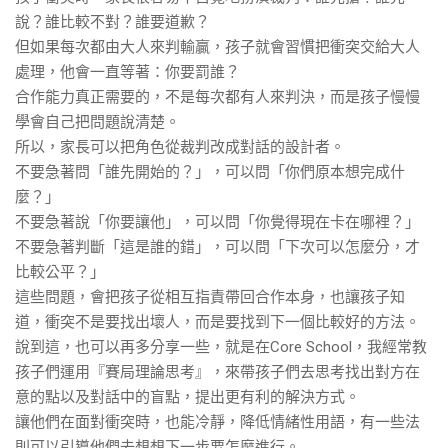
說？誰比較不對？誰要道歉？
但如果每次都由大人來判輸贏，孩子就會習慣把衝突交給大人
處理，他會一直等著：你要罰誰？
合作能力真正需要的，不是每次都有人來判決，而是孩子慢慢
學會自己把問題說清楚。
所以，家長可以把角色從裁判改成對話的設計者。
不要急著問「誰先開始的？」，可以問「你們原本想完成什
麼？」
不要急著說「你要讓他」，可以問「你覺得現在卡在哪裡？」
不要急著判斷「這是誰的錯」，可以問「下次可以怎麼分，才
比較公平？」
這些問題，會把孩子從相互指責帶回合作本身，也讓孩子知
道，衝突不是要找出壞人，而是要找到下一個比較好的方法。
說到這，也可以再多分享一些，就是在Core School，我經常教
孩子們運用『賽局理論思考』，來帶孩子們去思考找出對方在
意的點以及對話中的盲點，提出更有利的解決方式。
讓他們在面對衝突時，也能冷靜，降低情緒性用語，有一些法
則可以引導他們去想想下一步要怎麼進行。