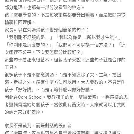
但真實世界裡的合作，很少這麼簡單。很多時候，雙方都有一
部分道理，也都有一部分沒看到的地方。
孩子需要學會的，不是每次衝突都要分出輸贏，而是把問題從
輸贏拉回理解。
家長可以在旁邊幫孩子搭幾個簡單的句子：
「我剛剛不舒服的是……」「我以為你是……所以我才生氣。」
「你剛剛是怎麼想的？」「我們可不可以換一個方法？」「這
次哪裡不公平，下次要怎麼分比較好？」
這些句子看起來很基本，但對孩子來說，這些句子就是合作的
工具。
很多孩子不是不願意溝通，而是不知道除了哭、生氣、搶回
來、走掉之外，還有什麼方法可以用。大人要教的，不只是叫
孩子「好好講」，而是示範什麼叫做好好講。
因此在Core School，我教孩子的是「雙贏策略」，將這樣的思
考邏輯傳達給每個孩子，當彼此有衝突時，大家就可以用共同
的語言來好好表達。
家長不是裁判，而是對話的設計者
孩子衝突時，家長很容易不自覺地扮演裁判：誰先搶？誰先