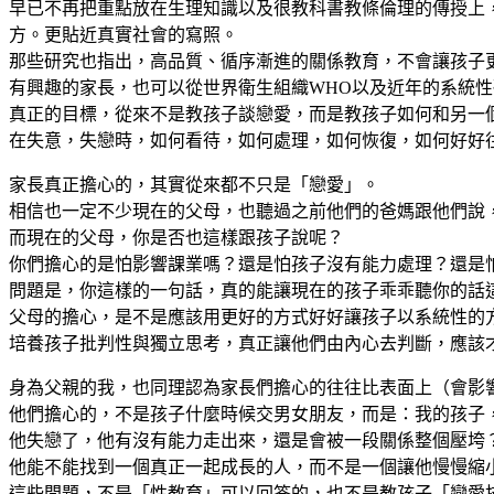
早已不再把重點放在生理知識以及很教科書教條倫理的傳授上
方。更貼近真實社會的寫照。
那些研究也指出，高品質、循序漸進的關係教育，不會讓孩子
有興趣的家長，也可以從世界衛生組織WHO以及近年的系統
真正的目標，從來不是教孩子談戀愛，而是教孩子如何和另一
在失意，失戀時，如何看待，如何處理，如何恢復，如何好好
家長真正擔心的，其實從來都不只是「戀愛」。
相信也一定不少現在的父母，也聽過之前他們的爸媽跟他們說
而現在的父母，你是否也這樣跟孩子說呢？
你們擔心的是怕影響課業嗎？還是怕孩子沒有能力處理？還是
問題是，你這樣的一句話，真的能讓現在的孩子乖乖聽你的話
父母的擔心，是不是應該用更好的方式好好讓孩子以系統性的
培養孩子批判性與獨立思考，真正讓他們由內心去判斷，應該
身為父親的我，也同理認為家長們擔心的往往比表面上（會影
他們擔心的，不是孩子什麼時候交男女朋友，而是：我的孩子
他失戀了，他有沒有能力走出來，還是會被一段關係整個壓垮
他能不能找到一個真正一起成長的人，而不是一個讓他慢慢縮
這些問題，不是「性教育」可以回答的，也不是教孩子「戀愛