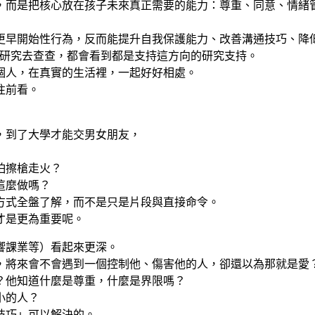
，而是把核心放在孩子未來真正需要的能力：尊重、同意、情緒
更早開始性行為，反而能提升自我保護能力、改善溝通技巧、降
性研究去查查，都會看到都是支持這方向的研究支持。
個人，在真實的生活裡，一起好好相處。
往前看。
，到了大學才能交男女朋友，
怕擦槍走火？
這麼做嗎？
方式全盤了解，而不是只是片段與直接命令。
才是更為重要呢。
響課業等）看起來更深。
，將來會不會遇到一個控制他、傷害他的人，卻還以為那就是愛
？他知道什麼是尊重，什麼是界限嗎？
小的人？
技巧」可以解決的。