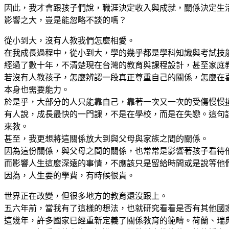
因此，我才會跟孩子們說，職涯決定收入與成就，關係決定生
影響之大，豈是能忽略不談的嗎？
從小到大，沒有人教我們怎麼相愛。
在我成長過程中，從小到大，學的幾乎都是學科知識與考試技
經過了數十年，不清楚現在台灣的教育與課程設計，甚至家庭
若沒有人教孩子，怎麼辨認一段真正尊重自己的關係，怎麼在
本身也需要能力。
於是乎，大部分的人只能靠自己，靠著一次又一次的受傷慢慢
有人說，成長最快的一門課，不是在學校，而是在失戀。這句
來教。
甚至，我更想將這關係放大到與父母與家族之間的關係。
因為這份關係，與父母之間的關係，也常常是影響著孩子看待
而影響人生這麼深遠的事情，不應該只是留給時間或是說等他
因為，人生要的學費，有時候很貴。
世界正在改變，但很多地方的教育還沒跟上。
五六年前，當我有了這樣的想法，也就研究看看是否有其他國
這幾年，許多國家已經重新定義了關係教育的範疇。荷蘭、瑞