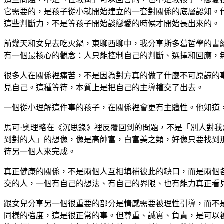
它需要的，是孩子從小就開始建立的一套對關係的底層認知。
這些判斷力，不是等孩子開始談戀愛的時候才開始長出來的。
前幾天和女兒去吃火鍋，東聊西聊中，我分享斯多葛哲學的書
有一個最核心的觀念：人只能控制自己的判斷、選擇和回應，
很多人在關係裡痛苦，不是因為對方真的做了什麼不可原諒的
見自己。這種等待，本質上是把自己的主導權交了出去。
一個從小理解這件事的孩子，在關係裡會更有主體性。他知道
馬可·奧理略在《沉思錄》裡反覆回到的問題，不是「別人對
到對的人」的想像，像是高帥富，白富美之類，好像只要找到
待另一個人來完成。
真正健康的關係，不是兩個人互相填補彼此的缺口，而是兩個
交的人，一個有自己的想法、有自己的界限、也有能力真正看
跟女兒分享另一個很重要的部分是情感需要被理性引導，而不
同樣的強度，這是很正常的事。但尊重、誠實、負責，是可以