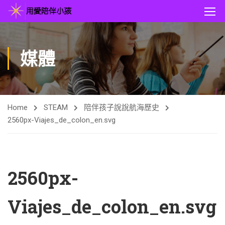
媒體
Home
STEAM
陪伴孩子說說航海歷史
2560px-Viajes_de_colon_en.svg
2560px-
Viajes_de_colon_en.svg