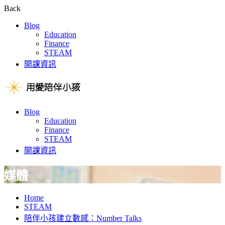
Back
Blog
Education
Finance
STEAM
開課資訊
Blog
Education
Finance
STEAM
開課資訊
媒體
Home
STEAM
陪伴小孩建立數感：Number Talks