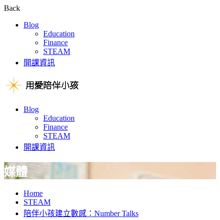
Back
Blog
Education
Finance
STEAM
開課資訊
Blog
Education
Finance
STEAM
開課資訊
媒體
Home
STEAM
陪伴小孩建立數感：Number Talks