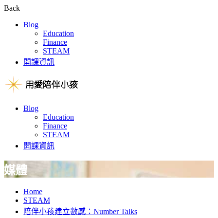
Back
Blog
Education
Finance
STEAM
開課資訊
Blog
Education
Finance
STEAM
開課資訊
媒體
Home
STEAM
陪伴小孩建立數感：Number Talks