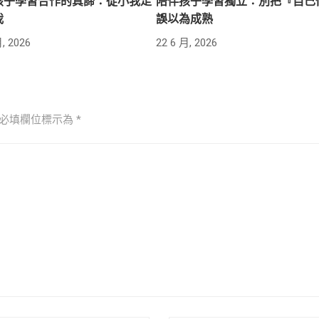
孩子學習合作的真諦：從小我走
陪伴孩子學習獨立：別把『自己
我
誤以為成熟
, 2026
22 6 月, 2026
必填欄位標示為
*