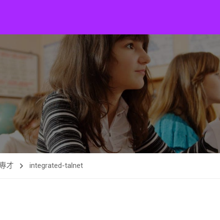
專才
integrated-talnet