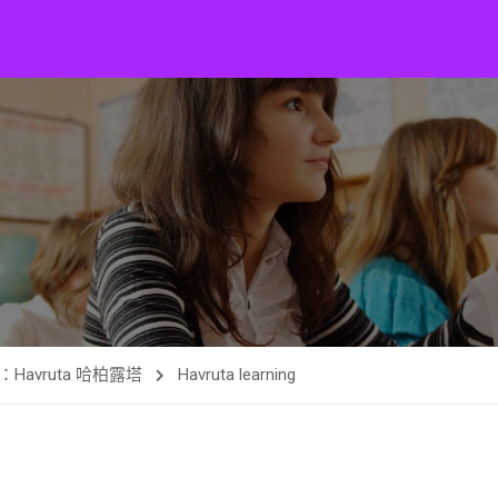
avruta 哈柏露塔
Havruta learning