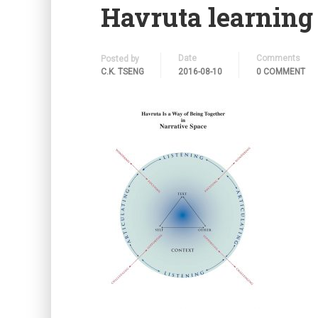
Havruta learning
Date
Comments
Posted by
C.K. TSENG
2016-08-10
0 COMMENT