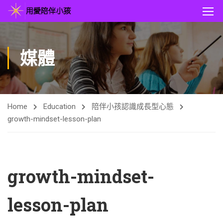
媒體
Home
Education
陪伴小孩認識成長型心態
growth-mindset-lesson-plan
growth-mindset-
lesson-plan