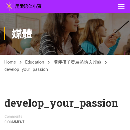
媒體
Home
Education
陪伴孩子發展熱情與興趣
develop_your_passion
develop_your_passion
Comments
0 COMMENT