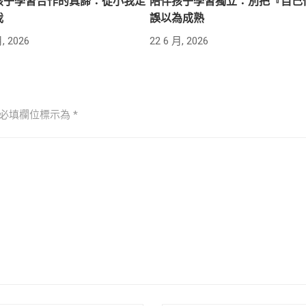
孩子學習合作的真諦：從小我走
陪伴孩子學習獨立：別把『自己
我
誤以為成熟
, 2026
22 6 月, 2026
必填欄位標示為
*