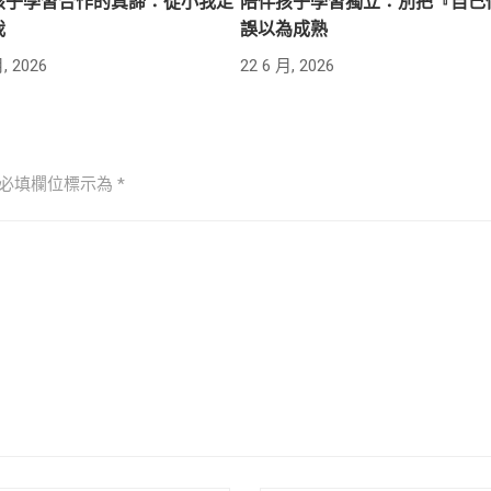
孩子學習合作的真諦：從小我走
陪伴孩子學習獨立：別把『自己
我
誤以為成熟
, 2026
22 6 月, 2026
必填欄位標示為
*