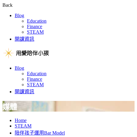
Back
Blog
Education
Finance
STEAM
開課資訊
Blog
Education
Finance
STEAM
開課資訊
媒體
Home
STEAM
陪伴孩子運用Bar Model