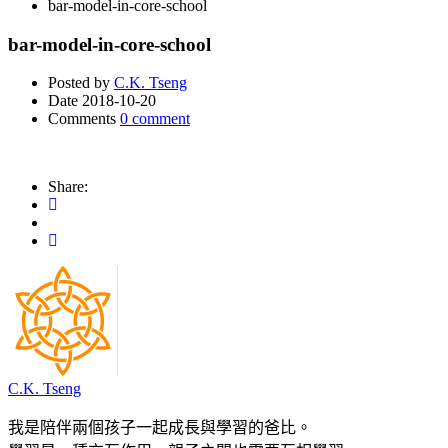
bar-model-in-core-school
bar-model-in-core-school
Posted by
C.K. Tseng
Date
2018-10-20
Comments
0 comment
Share:
C.K. Tseng
我是陪伴兩個孩子一起成長與學習的爸比。