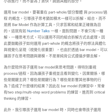
小孩進行，而不要為了貪快，跳過具體的部分。
運用 bar model，要著重在 part-whole/部分整體 與 process/過
程 的概念，引導孩子思考猶如積木一樣可以拆解、組合，而不
是將 Bar Model 作為計算工具，只求答案和結果正確做為目
的。這就有如
Number Talks
一樣，面對問題，不會只有一種
解、一種思考方式，可以運用不同的組合拆解方式去處理。因
此要鼓勵孩子如何運用 part-whole 的概念將孩子的想法具體化
與視覺化呈現（視覺化很重要），也由於透過 bar model，可以
讓孩子在思考問題與建模，不是單純背公式遵循步驟去解。
為什麼陪伴孩子運用 bar model來思考問題，得特別重視
process/過程，因為讓孩子重視並且看到變化，因果關係，哪
些是關鍵主詞？哪些是關鍵行為？哪些是影響其他事物的行
為？造成了什麼樣的結果？因此在 bar model 的練習中，常會
有two step/multi-step word problems 的練習，進而到 critical
thinking 的練習。
此外，我引導孩子運用 bar model 時，同時也會帶孩子運用