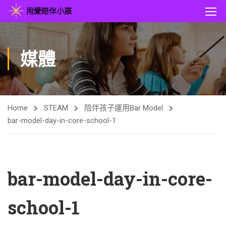
媒體
Home
STEAM
陪伴孩子運用Bar Model
bar-model-day-in-core-school-1
bar-model-day-in-core-
school-1