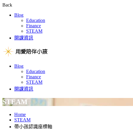
Back
Blog
Education
Finance
STEAM
開課資訊
Blog
Education
Finance
STEAM
開課資訊
STEAM
Home
STEAM
帶小孩認識座標軸