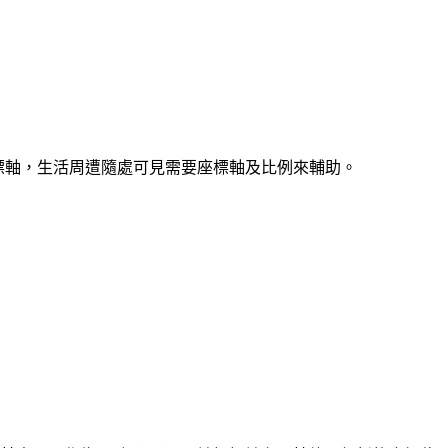
認識座標軸，生活周遭隨處可見需要座標軸及比例來輔助。