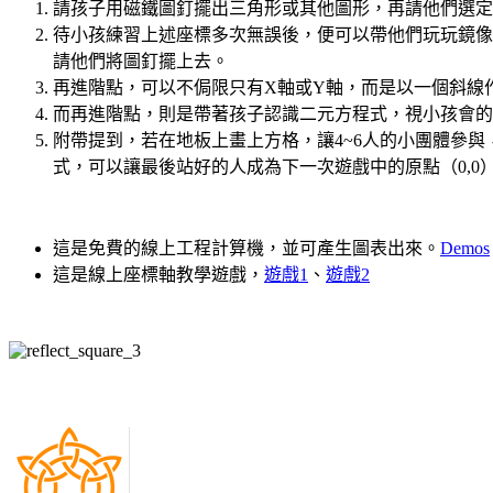
請孩子用磁鐵圖釘擺出三角形或其他圖形，再請他們選定
待小孩練習上述座標多次無誤後，便可以帶他們玩玩鏡像
請他們將圖釘擺上去。
再進階點，可以不侷限只有X軸或Y軸，而是以一個斜線
而再進階點，則是帶著孩子認識二元方程式，視小孩會的
附帶提到，若在地板上畫上方格，讓4~6人的小團體參
式，可以讓最後站好的人成為下一次遊戲中的原點（0,
這是免費的線上工程計算機，並可產生圖表出來。
Demos
這是線上座標軸教學遊戲，
遊戲1
、
遊戲2