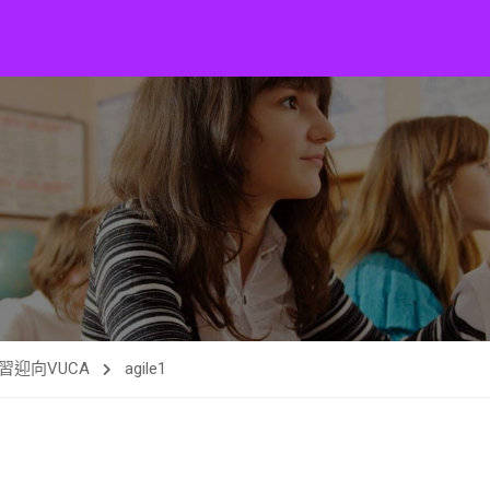
迎向VUCA
agile1