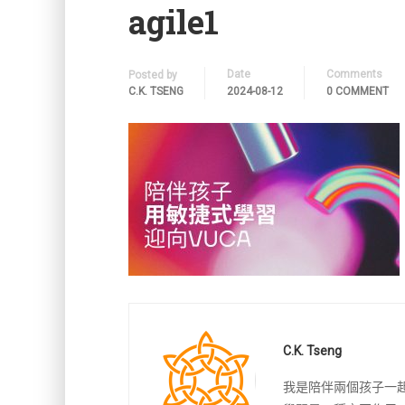
agile1
Date
Comments
Posted by
C.K. TSENG
2024-08-12
0 COMMENT
C.K. Tseng
我是陪伴兩個孩子一