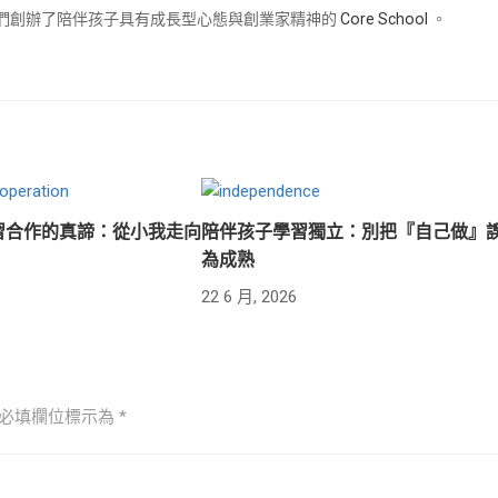
兒們創辦了陪伴孩子具有成長型心態與創業家精神的
Core School
。
習合作的真諦：從小我走向
陪伴孩子學習獨立：別把『自己做』
為成熟
22 6 月, 2026
必填欄位標示為
*