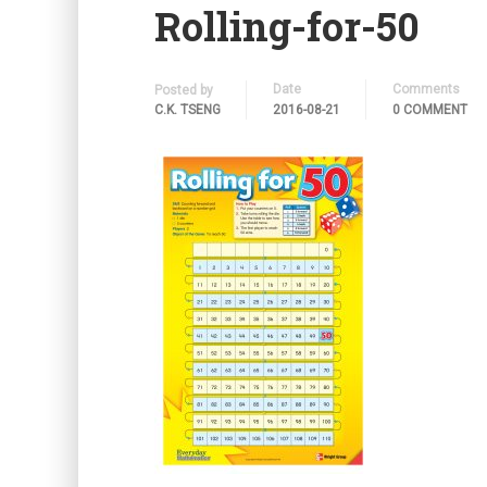
Rolling-for-50
Date
Comments
Posted by
C.K. TSENG
2016-08-21
0 COMMENT