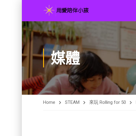
媒體
Home
STEAM
來玩 Rolling for 50