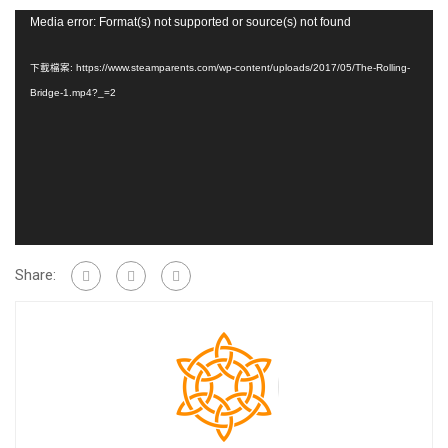
視
Media error: Format(s) not supported or source(s) not found
訊
播
下載檔案: https://www.steamparents.com/wp-content/uploads/2017/05/The-Rolling-
放
Bridge-1.mp4?_=2
器
Share: