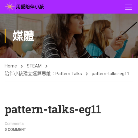
媒體
Home
STEAM
陪伴小孩建立運算思維：Pattern Talks
pattern-talks-eg11
pattern-talks-eg11
Comments
0 COMMENT