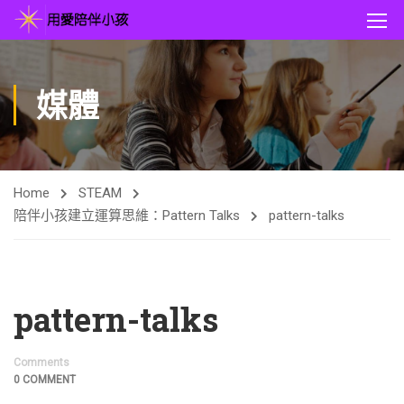
媒體
Home
STEAM
陪伴小孩建立運算思維：Pattern Talks
pattern-talks
pattern-talks
Comments
0 COMMENT