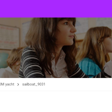
 yacht
sailboat_9031