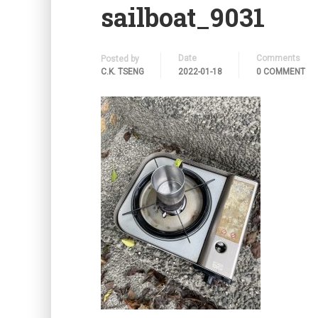
sailboat_9031
Date
Comments
Posted by
C.K. TSENG
2022-01-18
0 COMMENT