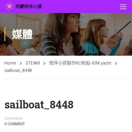
媒體
Home
STEAM
陪伴小孩製作RC帆船-IOM yacht
sailboat_8448
sailboat_8448
Comments
0 COMMENT