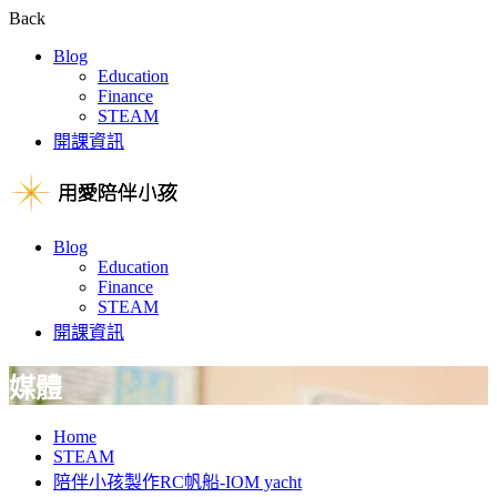
Back
Blog
Education
Finance
STEAM
開課資訊
Blog
Education
Finance
STEAM
開課資訊
媒體
Home
STEAM
陪伴小孩製作RC帆船-IOM yacht