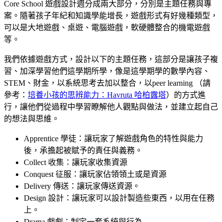
Core School 遊戲設計週分成兩大部分，分別是主題任務與專
案。隨著孩子年紀和知識學能增長，遊戲形式有好幾種類型，
可以是大地遊戲、桌遊、電腦遊戲，軟硬體整合的機電遊戲
等。
我們依據遊戲方式，設計以下的主題任務，這部分是讓孩子複
習、加深學習他們這學期所學，像是這學期學的數學內容、
STEM、財金，以系統思考去加以整合，以peer learning （請
參考：
培養小孩的思辨能力：Havruta 哈柏露塔
）的方式進
行，讓他們從過程中學習瞭解他人觀點與做法，並建立起自己
的想法與思維。
Apprentice 學徒：讓玩家了解遊戲角色的特性與能力
後，承擔起被賦予的責任與義務。
Collect 收集：讓玩家收集資源
Conquest 征服：讓玩家佔領領土或是資源
Delivery 傳送：讓玩家傳送資源。
Design 設計：讓玩家可以設計製造些東西，以用在任務
上。
Drama 戲劇：制定一套系統與行為