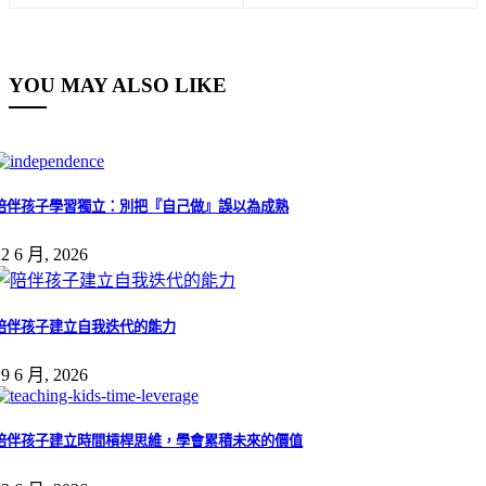
YOU MAY ALSO LIKE
陪伴孩子學習獨立：別把『自己做』誤以為成熟
22 6 月, 2026
陪伴孩子建立自我迭代的能力
19 6 月, 2026
陪伴孩子建立時間槓桿思維，學會累積未來的價值