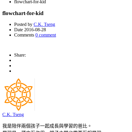
flowchart-for-kid
flowchart-for-kid
Posted by
C.K. Tseng
Date
2016-08-28
Comments
0 comment
Share:
C.K. Tseng
我是陪伴兩個孩子一起成長與學習的爸比。