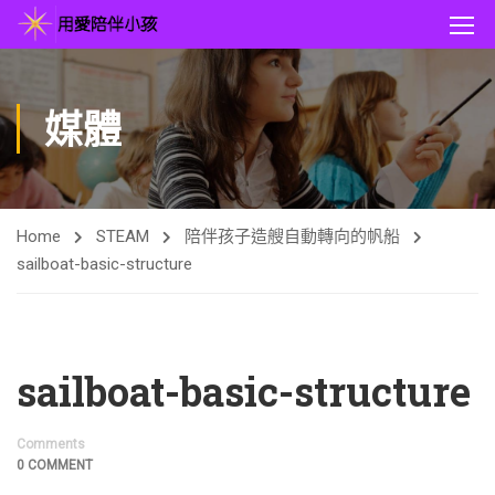
媒體
Home
STEAM
陪伴孩子造艘自動轉向的帆船
sailboat-basic-structure
sailboat-basic-structure
Comments
0 COMMENT