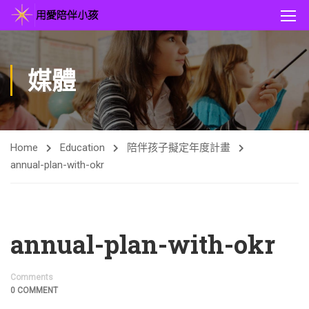
媒體
Home
Education
陪伴孩子擬定年度計畫
annual-plan-with-okr
annual-plan-with-okr
Comments
0 COMMENT