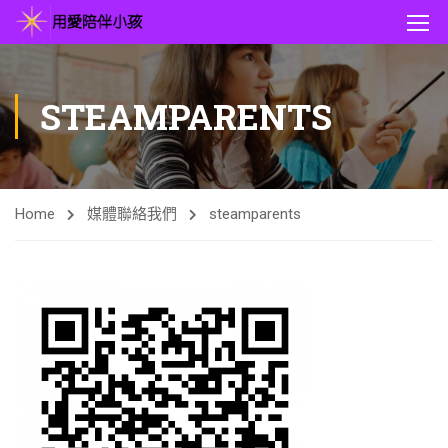
STEAMPARENTS
Home
媒體
聯絡我們
steamparents