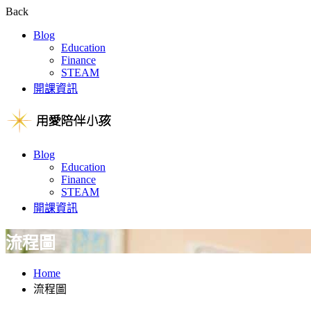
Back
Blog
Education
Finance
STEAM
開課資訊
Blog
Education
Finance
STEAM
開課資訊
流程圖
Home
流程圖