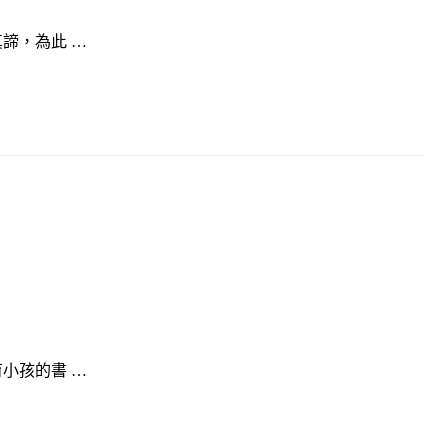
諦，為此 …
小孩的書 …