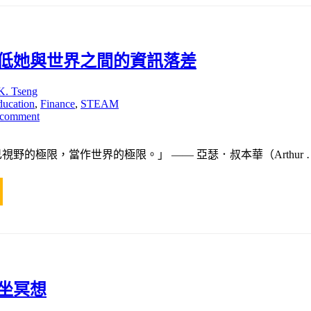
低她與世界之間的資訊落差
K. Tseng
ducation
,
Finance
,
STEAM
 comment
野的極限，當作世界的極限。」 —— 亞瑟．叔本華（Arthur 
坐冥想