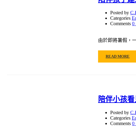
Posted by
C.
Categories
E
Comments
0
由於即將暑假，一
READ MORE
陪伴小孩看
Posted by
C.
Categories
E
Comments
0