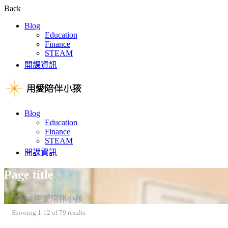
Back
Blog
Education
Finance
STEAM
開課資訊
Blog
Education
Finance
STEAM
開課資訊
Page title
STEAM 用愛陪伴小孩
Showing 1-12 of 79 results